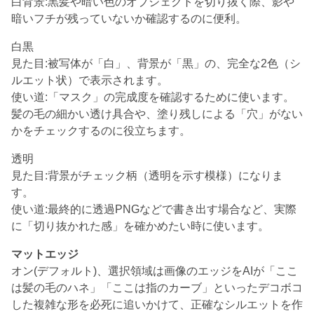
白背景:黒髪や暗い色のオブジェクトを切り抜く際、影や
暗いフチが残っていないか確認するのに便利。
白黒
見た目:被写体が「白」、背景が「黒」の、完全な2色（シ
ルエット状）で表示されます。
使い道:「マスク」の完成度を確認するために使います。
髪の毛の細かい透け具合や、塗り残しによる「穴」がない
かをチェックするのに役立ちます。
透明
見た目:背景がチェック柄（透明を示す模様）になりま
す。
使い道:最終的に透過PNGなどで書き出す場合など、実際
に「切り抜かれた感」を確かめたい時に使います。
マットエッジ
オン(デフォルト)、選択領域は画像のエッジをAIが「ここ
は髪の毛のハネ」「ここは指のカーブ」といったデコボコ
した複雑な形を必死に追いかけて、正確なシルエットを作