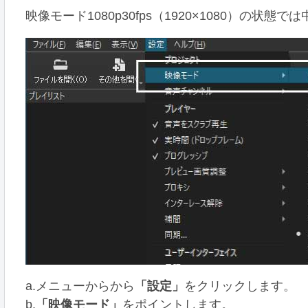
映像モード1080p30fps（1920×1080）の
a.メニューからから
「設定」
をクリックします。
b.
「映像モード」
をポイントします。