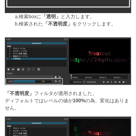
a.検索boxに
「透明」
と入力します。
b.検索された
「不透明度」
をクリックします。
「不透明度」
フィルタが適用されました。
ディフォルトではレベルの値が
100%
の為、変化はありま
せん。