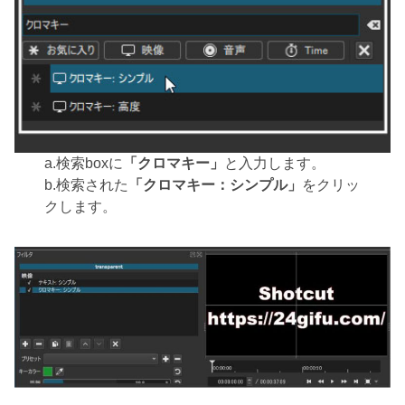
a.検索boxに
「クロマキー」
と入力します。
b.検索された
「クロマキー：シンプル」
をクリッ
クします。